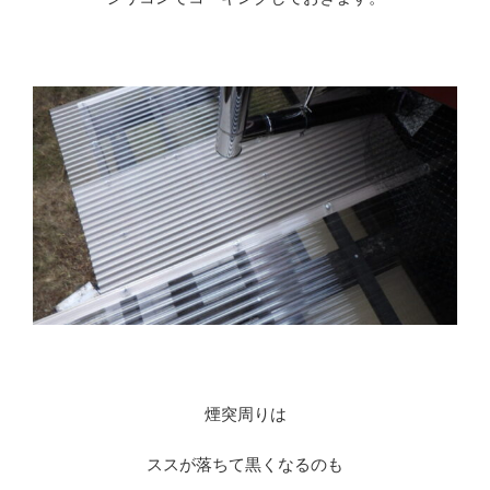
※
※
煙突周りは
ススが落ちて黒くなるのも