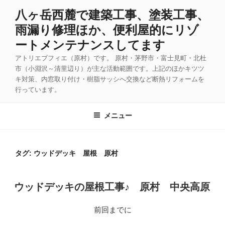
コ
八ヶ岳西麓で建築工事、塗装工事、
ン
雨漏り修理ほか、便利屋的にリゾ
テ
ン
ートメンテナンスしてます
ツ
アトリエブフィエ（原村）です。 原村・茅野市・富士見町・北杜
へ
市（小淵沢～清里辺り）が主な活動範囲です。上記のほかキツツ
ス
キ対策、内窓取り付け・樹脂サッシへ交換など断熱リフォームを
キ
行っています。
ッ
プ
メニュー
タグ:
ウッドデッキ 屋根 原村
投
ウッドデッキの屋根工事♪ 原村 中央高原
稿
日:
前回までに