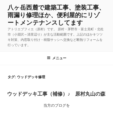
コ
八ヶ岳西麓で建築工事、塗装工事、
ン
雨漏り修理ほか、便利屋的にリゾ
テ
ン
ートメンテナンスしてます
ツ
アトリエブフィエ（原村）です。 原村・茅野市・富士見町・北杜
へ
市（小淵沢～清里辺り）が主な活動範囲です。上記のほかキツツ
ス
キ対策、内窓取り付け・樹脂サッシへ交換など断熱リフォームを
キ
行っています。
ッ
プ
メニュー
タグ:
ウッドデッキ修理
投
ウッドデッキ工事（補修）♪ 原村丸山の森
稿
日:
当方のブログを