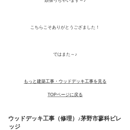
頑張っちゃいます～♪
こちらこそありがとうござました！
ではまた～♪
もっと建築工事・ウッドデッキ工事を見る
TOPページに戻る
投
ウッドデッキ工事（修理）♪茅野市蓼科ビレ
稿
ッジ
日: