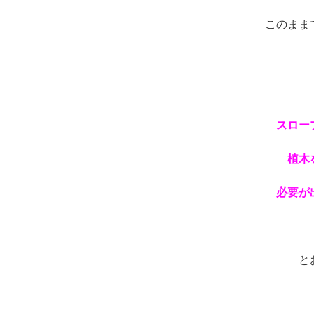
このまま
ス
ロー
植木
必要が
と