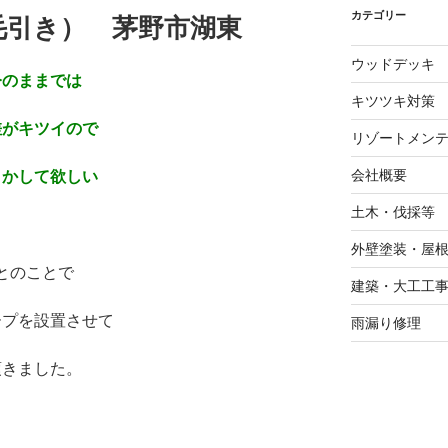
カテゴリー
毛引き） 茅野市湖東
ウッドデッキ
今のままでは
キツツキ対策
差が
キツイので
リゾートメン
会社概要
とかして欲しい
土木・伐採等
※
外壁塗装・屋
とのことで
建築・大工工
ープを設置させて
雨漏り修理
頂きました。
※