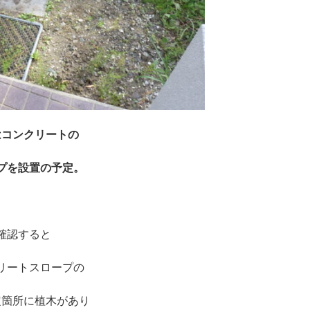
はコンクリートの
プを設置の予定。
※
確認すると
リートスロープの
定箇所に植木があり