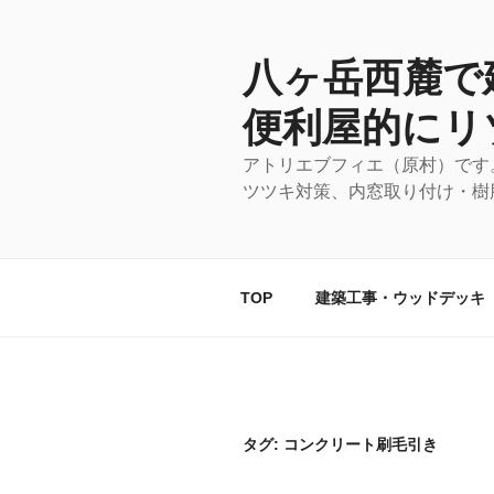
コ
ン
テ
八ヶ岳西麓で
ン
便利屋的にリ
ツ
へ
アトリエブフィエ（原村）です
ス
ツツキ対策、内窓取り付け・樹
キ
ッ
プ
TOP
建築工事・ウッドデッキ
タグ:
コンクリート刷毛引き