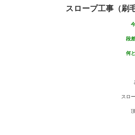
投
スロープ工事（刷
稿
日:
段
何
スロ