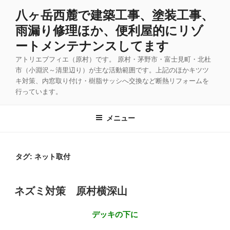
コ
八ヶ岳西麓で建築工事、塗装工事、
ン
雨漏り修理ほか、便利屋的にリゾ
テ
ン
ートメンテナンスしてます
ツ
アトリエブフィエ（原村）です。 原村・茅野市・富士見町・北杜
へ
市（小淵沢～清里辺り）が主な活動範囲です。上記のほかキツツ
ス
キ対策、内窓取り付け・樹脂サッシへ交換など断熱リフォームを
キ
行っています。
ッ
プ
メニュー
タグ:
ネット取付
投
ネズミ対策 原村横深山
稿
日:
デッキの下
に