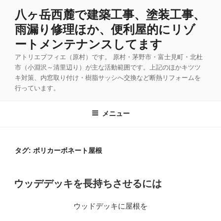
コ
八ヶ岳西麓で建築工事、塗装工事、
ン
雨漏り修理ほか、便利屋的にリゾ
テ
ン
ートメンテナンスしてます
ツ
アトリエブフィエ（原村）です。 原村・茅野市・富士見町・北杜
へ
市（小淵沢～清里辺り）が主な活動範囲です。上記のほかキツツ
ス
キ対策、内窓取り付け・樹脂サッシへ交換など断熱リフォームを
キ
行っています。
ッ
プ
メニュー
タグ:
ポリカーボネート屋根
投
ウッデデッキを長持ちさせるには
稿
日:
ウッドデッキに屋根を