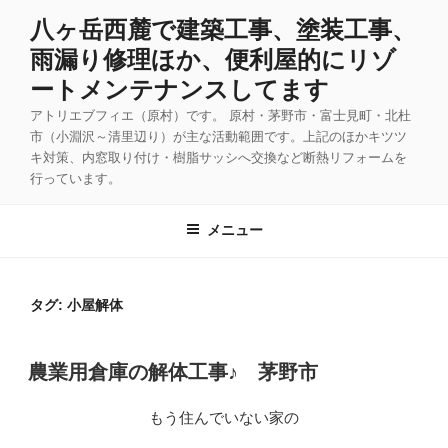
コ
八ヶ岳西麓で建築工事、塗装工事、
ン
雨漏り修理ほか、便利屋的にリゾ
テ
ン
ートメンテナンスしてます
ツ
アトリエブフィエ（原村）です。 原村・茅野市・富士見町・北杜
へ
市（小淵沢～清里辺り）が主な活動範囲です。上記のほかキツツ
ス
キ対策、内窓取り付け・樹脂サッシへ交換など断熱リフォームを
キ
行っています。
ッ
プ
メニュー
タグ:
小屋解体
投
農業用倉庫の解体工事♪ 茅野市
稿
日:
もう住んでいない家の