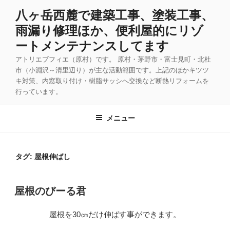
コ
八ヶ岳西麓で建築工事、塗装工事、
ン
雨漏り修理ほか、便利屋的にリゾ
テ
ン
ートメンテナンスしてます
ツ
アトリエブフィエ（原村）です。 原村・茅野市・富士見町・北杜
へ
市（小淵沢～清里辺り）が主な活動範囲です。上記のほかキツツ
ス
キ対策、内窓取り付け・樹脂サッシへ交換など断熱リフォームを
キ
行っています。
ッ
プ
メニュー
タグ:
屋根伸ばし
投
屋根のびーる君
稿
日:
屋根を30㎝だけ伸ばす事ができます。