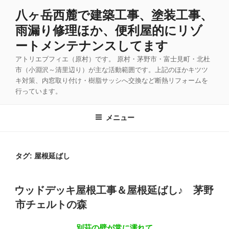
コ
八ヶ岳西麓で建築工事、塗装工事、
ン
雨漏り修理ほか、便利屋的にリゾ
テ
ン
ートメンテナンスしてます
ツ
アトリエブフィエ（原村）です。 原村・茅野市・富士見町・北杜
へ
市（小淵沢～清里辺り）が主な活動範囲です。上記のほかキツツ
ス
キ対策、内窓取り付け・樹脂サッシへ交換など断熱リフォームを
キ
行っています。
ッ
プ
メニュー
タグ:
屋根延ばし
投
ウッドデッキ屋根工事＆屋根延ばし♪ 茅野
稿
市チェルトの森
日:
別荘の壁が常に濡れて