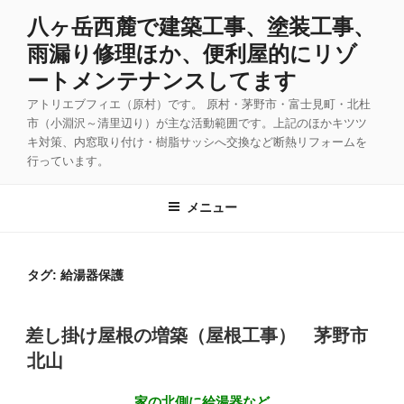
コ
八ヶ岳西麓で建築工事、塗装工事、
ン
雨漏り修理ほか、便利屋的にリゾ
テ
ン
ートメンテナンスしてます
ツ
アトリエブフィエ（原村）です。 原村・茅野市・富士見町・北杜
へ
市（小淵沢～清里辺り）が主な活動範囲です。上記のほかキツツ
ス
キ対策、内窓取り付け・樹脂サッシへ交換など断熱リフォームを
キ
行っています。
ッ
プ
メニュー
タグ:
給湯器保護
投
差し掛け屋根の増築（屋根工事） 茅野市
稿
北山
日:
家の北側に給湯器など