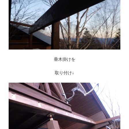
垂木掛けを
取り付け↓