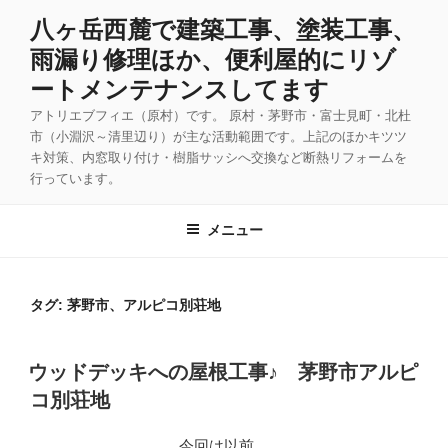
コ
八ヶ岳西麓で建築工事、塗装工事、
ン
雨漏り修理ほか、便利屋的にリゾ
テ
ン
ートメンテナンスしてます
ツ
アトリエブフィエ（原村）です。 原村・茅野市・富士見町・北杜
へ
市（小淵沢～清里辺り）が主な活動範囲です。上記のほかキツツ
ス
キ対策、内窓取り付け・樹脂サッシへ交換など断熱リフォームを
キ
行っています。
ッ
プ
メニュー
タグ:
茅野市、アルピコ別荘地
投
ウッドデッキへの屋根工事♪ 茅野市アルピ
稿
コ別荘地
日:
今回は以前、