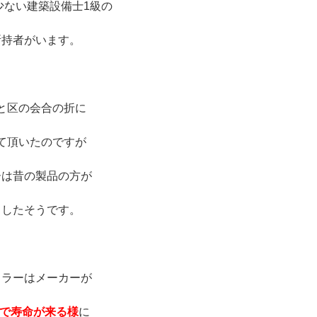
少ない建築設備士1級の
所持者がいます。
※
と区の会合の折に
て頂いたのですが
ーは昔の製品の方が
ちしたそうです。
※
イラーはメーカーが
どで寿命が来る様
に