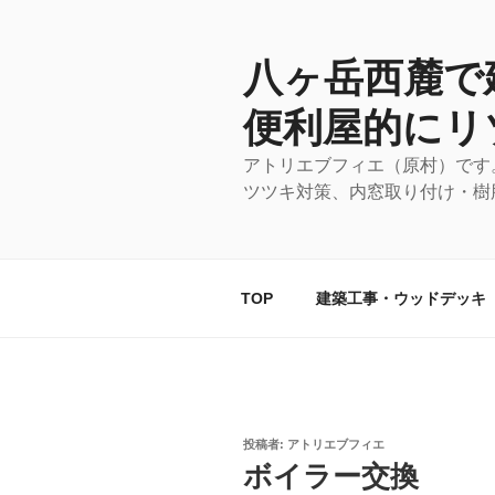
コ
ン
テ
八ヶ岳西麓で
ン
便利屋的にリ
ツ
へ
アトリエブフィエ（原村）です
ス
ツツキ対策、内窓取り付け・樹
キ
ッ
プ
TOP
建築工事・ウッドデッキ
投
投稿者:
アトリエブフィエ
稿
ボイラー交換
日: