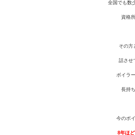
全国でも数
資格
その方
話させ
ボイラ
長持
今のボ
8年ほ