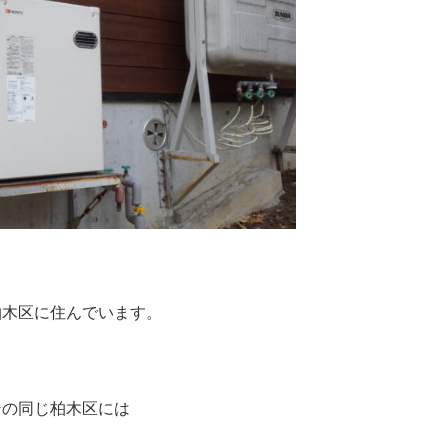
※
柏木区に住んでいます。
※
その同じ柏木区には