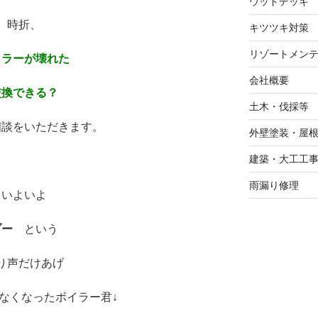
ウッドデッキ
時折、
キツツキ対策
リゾートメン
イラーが壊れた
会社概要
交換できる？
土木・伐採等
相談をいただきます。
外壁塗装・屋
建築・大工工
※
雨漏り修理
いよいよ
ブー
という
り声だけあげ
なくなったボイラー君↓