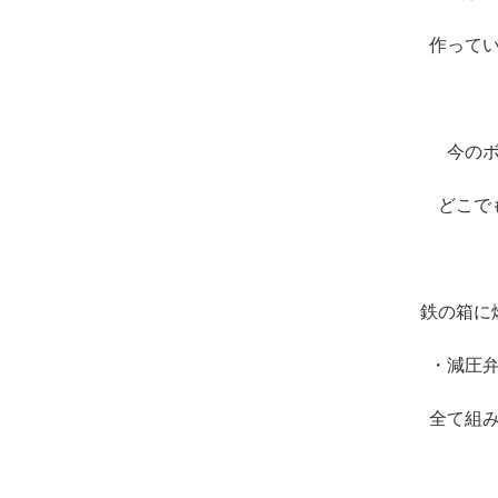
作って
今の
どこで
※
鉄の箱に
・減圧
全て組