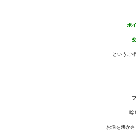
ボ
というご
唸
お湯を沸かさ