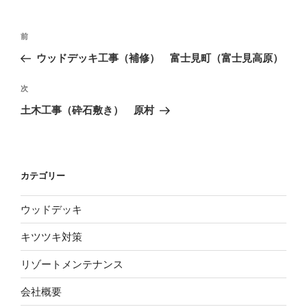
投
前
前
稿
の
ウッドデッキ工事（補修） 富士見町（富士見高原）
ナ
投
ビ
稿
次
次
ゲ
の
土木工事（砕石敷き） 原村
投
ー
稿
シ
ョ
カテゴリー
ン
ウッドデッキ
キツツキ対策
リゾートメンテナンス
会社概要