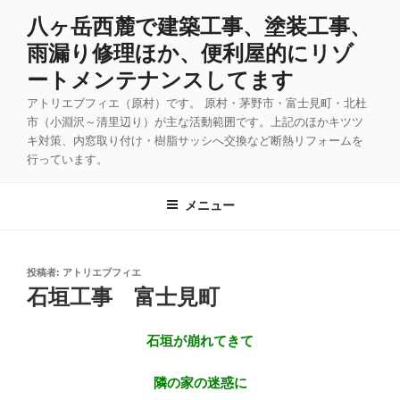
コ
八ヶ岳西麓で建築工事、塗装工事、
ン
雨漏り修理ほか、便利屋的にリゾ
テ
ン
ートメンテナンスしてます
ツ
アトリエブフィエ（原村）です。 原村・茅野市・富士見町・北杜
へ
市（小淵沢～清里辺り）が主な活動範囲です。上記のほかキツツ
ス
キ対策、内窓取り付け・樹脂サッシへ交換など断熱リフォームを
キ
行っています。
ッ
プ
メニュー
投
投稿者:
アトリエブフィエ
稿
石垣工事 富士見町
日:
石垣が崩れてきて
隣の家の迷惑に