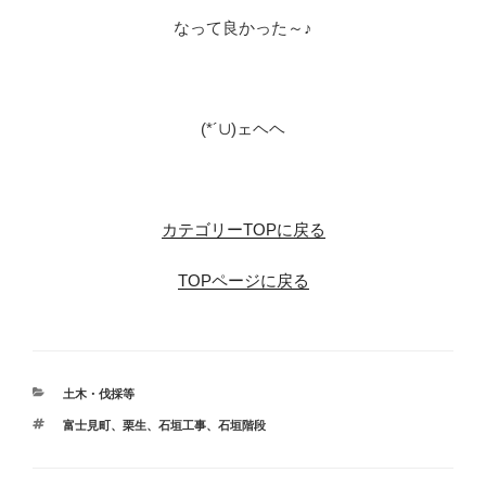
なって良かった～♪
※
(*´∪)ェヘヘ
※
カテゴリーTOPに戻る
TOPページに戻る
カ
土木・伐採等
テ
タ
富士見町
、
栗生
、
石垣工事
、
石垣階段
ゴ
グ
リ
ー