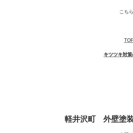
こち
TO
キツツキ対策
投
軽井沢町 外壁塗
稿
日: