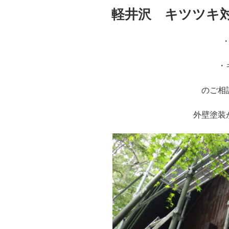
投
軽井沢 キツツキ
稿
日:
・
のご相
外壁塗装