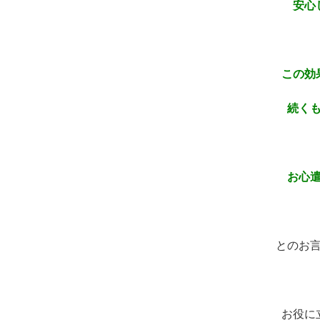
安心
この効
続く
お心
とのお
お役に