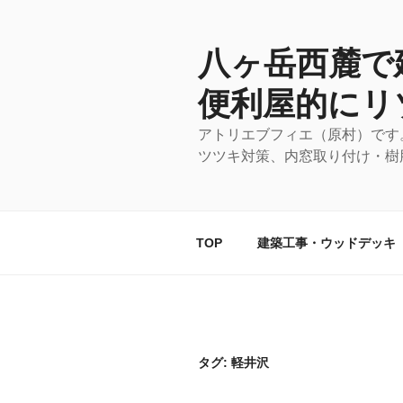
コ
ン
テ
八ヶ岳西麓で
ン
便利屋的にリ
ツ
へ
アトリエブフィエ（原村）です
ス
ツツキ対策、内窓取り付け・樹
キ
ッ
プ
TOP
建築工事・ウッドデッキ
タグ:
軽井沢