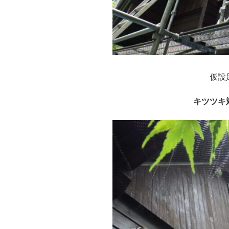
仮設
キツツ