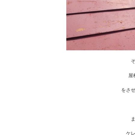
屋
をさ
※
ケ