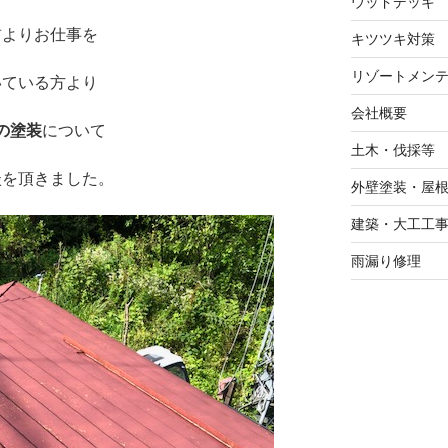
ウッドデッキ
前よりお仕事を
キツツキ対策
リゾートメン
いている方より
会社概要
の塗装
について
土木・伐採等
談を頂きました。
外壁塗装・屋
建築・大工工
雨漏り修理