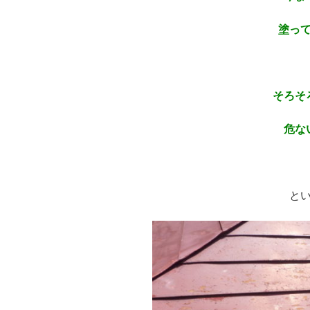
塗っ
※
そろそ
危な
※
と