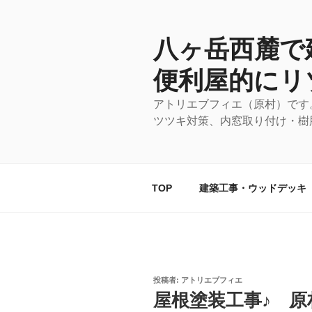
コ
ン
テ
八ヶ岳西麓で
ン
便利屋的にリ
ツ
へ
アトリエブフィエ（原村）です
ス
ツツキ対策、内窓取り付け・樹
キ
ッ
プ
TOP
建築工事・ウッドデッキ
投
投稿者:
アトリエブフィエ
稿
屋根塗装工事♪ 原
日: