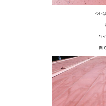
今回
ワ
撫