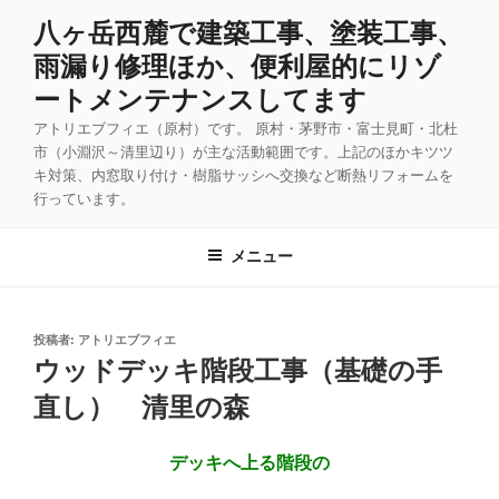
コ
八ヶ岳西麓で建築工事、塗装工事、
ン
雨漏り修理ほか、便利屋的にリゾ
テ
ン
ートメンテナンスしてます
ツ
アトリエブフィエ（原村）です。 原村・茅野市・富士見町・北杜
へ
市（小淵沢～清里辺り）が主な活動範囲です。上記のほかキツツ
ス
キ対策、内窓取り付け・樹脂サッシへ交換など断熱リフォームを
キ
行っています。
ッ
プ
メニュー
投
投稿者:
アトリエブフィエ
稿
ウッドデッキ階段工事（基礎の手
日:
直し） 清里の森
デッキへ上る階段の