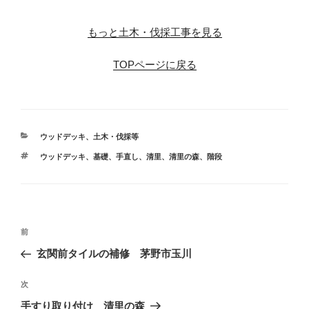
※
もっと土木・伐採工事を見る
TOPページに戻る
カ
ウッドデッキ
、
土木・伐採等
テ
タ
ウッドデッキ
、
基礎
、
手直し
、
清里
、
清里の森
、
階段
ゴ
グ
リ
ー
投
前
前
稿
の
玄関前タイルの補修 茅野市玉川
ナ
投
ビ
稿
次
次
ゲ
の
手すり取り付け 清里の森