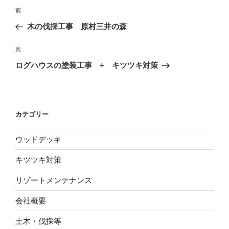
投
前
前
稿
の
木の伐採工事 原村三井の森
ナ
投
ビ
稿
次
次
ゲ
の
ログハウスの塗装工事 + キツツキ対策
投
ー
稿
シ
ョ
カテゴリー
ン
ウッドデッキ
キツツキ対策
リゾートメンテナンス
会社概要
土木・伐採等