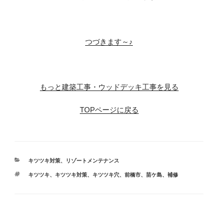
※
つづきます～♪
※
もっと建築工事・ウッドデッキ工事を見る
TOPページに戻る
カ
キツツキ対策
、
リゾートメンテナンス
テ
タ
キツツキ
、
キツツキ対策
、
キツツキ穴
、
前橋市
、
苗ケ島
、
補修
ゴ
グ
リ
ー