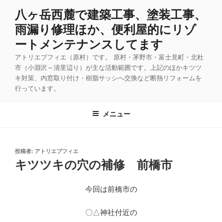
コ
八ヶ岳西麓で建築工事、塗装工事、
ン
雨漏り修理ほか、便利屋的にリゾ
テ
ン
ートメンテナンスしてます
ツ
アトリエブフィエ（原村）です。 原村・茅野市・富士見町・北杜
へ
市（小淵沢～清里辺り）が主な活動範囲です。上記のほかキツツ
ス
キ対策、内窓取り付け・樹脂サッシへ交換など断熱リフォームを
キ
行っています。
ッ
プ
メニュー
投
投稿者:
アトリエブフィエ
稿
キツツキの穴の補修 前橋市
日:
今回は前橋市の
〇△神社付近の